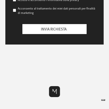
Consenso
/
scrivici
/
privacy
Acconsento al trattamento dei miei dati personali per finalità
Consenso
di marketing
marketing
info@mionioutdoor.it
CAPTCHA