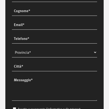
Cognome
Email
Telefono
/
chiamaci
/
Provincia
T. +39 0445 314164
Città
/
incontraci
/
Messaggio
Via Luigi Pettinà, 30
36010 Zanè - VI
Accetto e acconsento l’informativa sulla privacy*