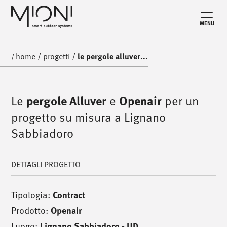
MENU
home
/
progetti
/
le pergole alluver...
/
Le
pergole Alluver
e
Openair
per un
progetto su misura a Lignano
Sabbiadoro
DETTAGLI PROGETTO
Tipologia:
Contract
Prodotto:
Openair
Luogo:
Lignano Sabbiadoro - UD