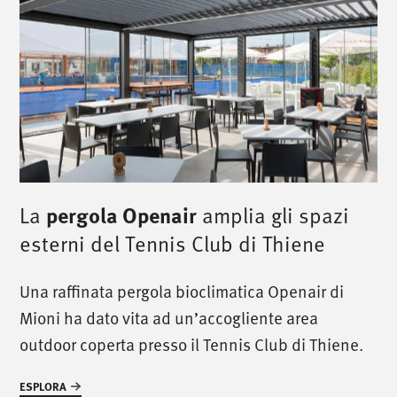
La
pergola Openair
amplia gli spazi
esterni del Tennis Club di Thiene
/
chiamaci
/
Una raffinata pergola bioclimatica Openair di
T. +39 0445 314164
Mioni ha dato vita ad un’accogliente area
outdoor coperta presso il Tennis Club di Thiene.
/
incontraci
/
ESPLORA