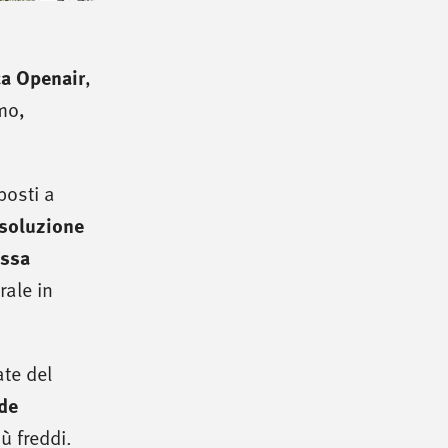
ca Openair
,
mo,
posti a
soluzione
issa
rale in
ate del
de
ù freddi.