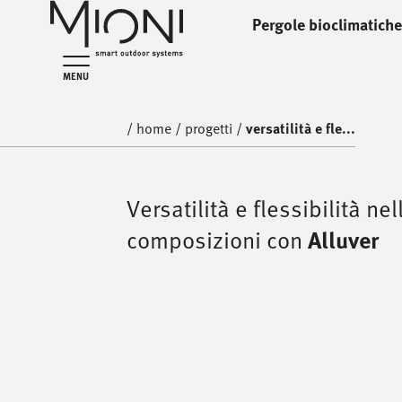
Pergole bioclimatiche
home
progetti
MENU
/
home
/
progetti
/
versatilità e fle...
Versatilità e flessibilità nel
composizioni con
Alluver