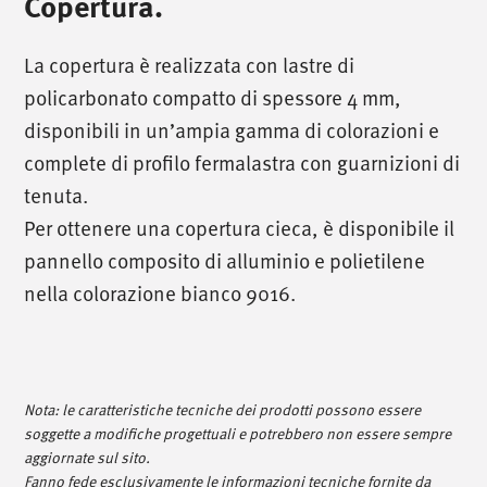
Copertura.
La copertura è realizzata con lastre di
policarbonato compatto di spessore 4 mm,
disponibili in un’ampia gamma di colorazioni e
complete di profilo fermalastra con guarnizioni di
tenuta.
Per ottenere una copertura cieca, è disponibile il
/
chiamaci
/
pannello composito di alluminio e polietilene
nella colorazione bianco 9016.
T. +39 0445 314164
/
incontraci
/
Nota: le caratteristiche tecniche dei prodotti possono essere
soggette a modifiche progettuali e potrebbero non essere sempre
Via Luigi Pettinà, 30
aggiornate sul sito.
36010 Zanè - VI
Fanno fede esclusivamente le informazioni tecniche fornite da