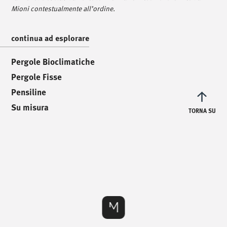
Mioni contestualmente all’ordine.
/
scrivici
/
continua ad esplorare
info@mionioutdoor.it
Pergole Bioclimatiche
Pergole Fisse
Pensiline
Su misura
TORNA SU