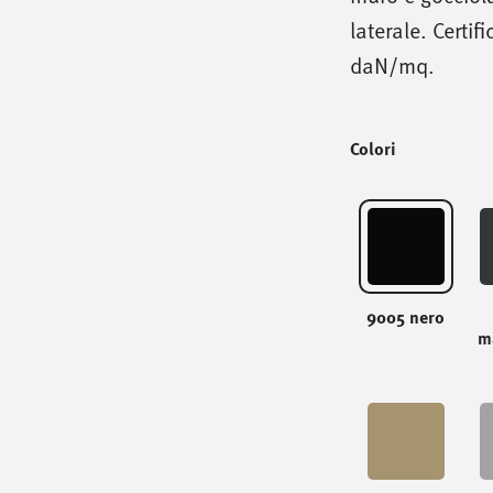
laterale. Certif
daN/mq.
Colori
9005 nero
m