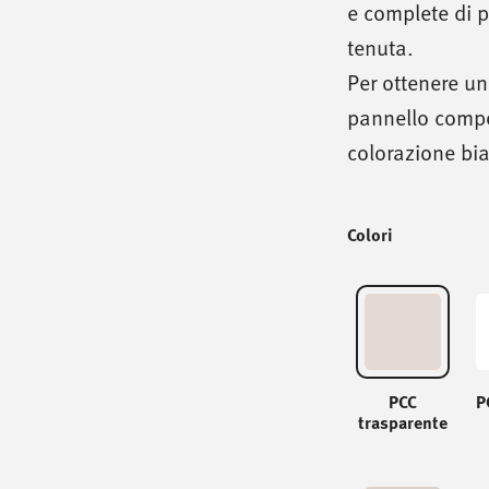
e complete di p
tenuta.
Per ottenere un
pannello compos
colorazione bi
Colori
PCC
P
trasparente