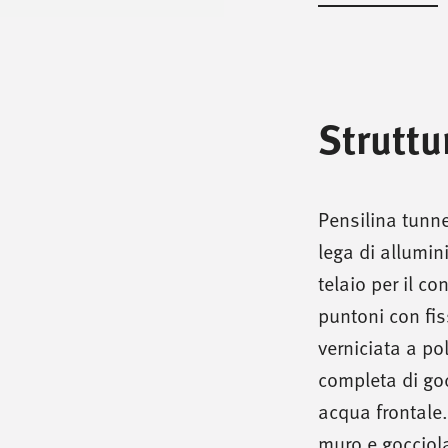
Struttu
Pensilina tunnel
lega di allumi
telaio per il c
puntoni con fis
verniciata a po
completa di goc
acqua frontale.
muro e gocciol