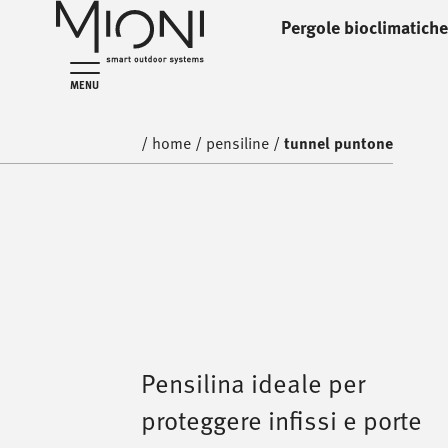
Pergole bioclimatiche
home
pensiline
MENU
/
home
/
pensiline
/
tunnel puntone
Pensilina ideale per
proteggere infissi e porte