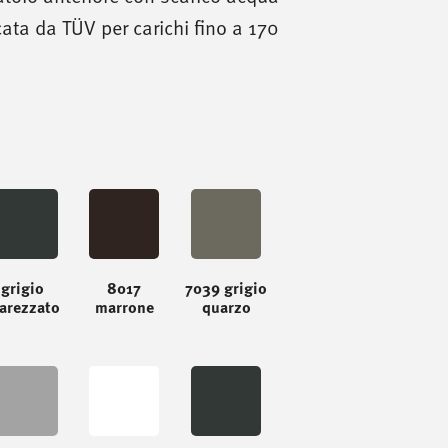
icata da TÜV per carichi fino a 170
grigio
8017
7039 grigio
arezzato
marrone
quarzo