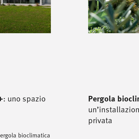
+
: uno spazio
Pergola biocl
un’installazio
privata
pergola bioclimatica