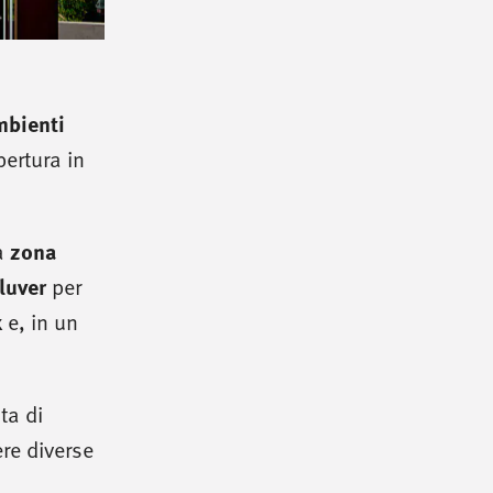
mbienti
pertura in
zona
a
luver
per
x
e, in un
ta di
re diverse