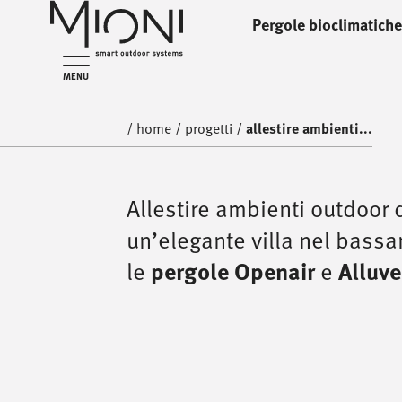
Pergole bioclimatiche
home
progetti
MENU
/
home
/
progetti
/
allestire ambienti...
Allestire ambienti outdoor 
un’elegante villa nel bass
le
pergole Openair
e
Alluve