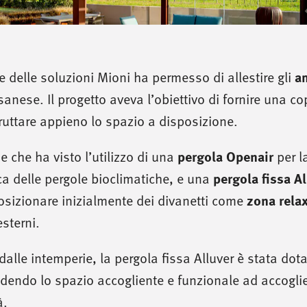
a
e delle soluzioni Mioni ha permesso di allestire gli
sanese. Il progetto aveva l’obiettivo di fornire una co
sfruttare appieno lo spazio a disposizione.
pergola Openair
e che ha visto l’utilizzo di una
per l
pergola fissa Al
ica delle pergole bioclimatiche, e una
zona rela
posizionare inizialmente dei divanetti come
sterni.
alle intemperie, la pergola fissa Alluver è stata dota
ndendo lo spazio accogliente e funzionale ad accoglie
à.