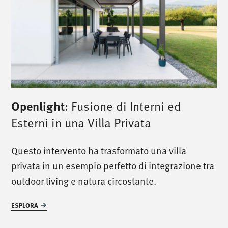
Openlight
: Fusione di Interni ed
Esterni in una Villa Privata
/
chiamaci
/
Questo intervento ha trasformato una villa
T. +39 0445 314164
privata in un esempio perfetto di integrazione tra
outdoor living e natura circostante.
/
incontraci
/
ESPLORA
Via Luigi Pettinà, 30
36010 Zanè - VI