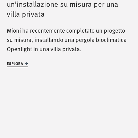
un’installazione su misura per una
villa privata
/
chiamaci
/
Mioni ha recentemente completato un progetto
T. +39 0445 314164
su misura, installando una pergola bioclimatica
Openlight in una villa privata.
/
incontraci
/
ESPLORA
Via Luigi Pettinà, 30
36010 Zanè - VI
/
scrivici
/
info@mionioutdoor.it