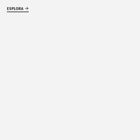
/
incontraci
/
ESPLORA
Via Luigi Pettinà, 30
36010 Zanè - VI
/
scrivici
/
info@mionioutdoor.it