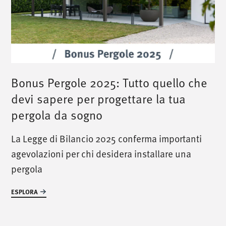
Bonus Pergole 2025: Tutto quello che
/
chiamaci
/
devi sapere per progettare la tua
T. +39 0445 314164
pergola da sogno
La Legge di Bilancio 2025 conferma importanti
/
incontraci
/
agevolazioni per chi desidera installare una
pergola
Via Luigi Pettinà, 30
36010 Zanè - VI
ESPLORA
/
scrivici
/