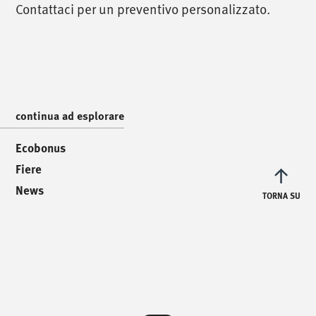
Contattaci per un preventivo personalizzato.
Via Luigi Pettinà, 30
36010 Zanè - VI
/
scrivici
/
info@mionioutdoor.it
continua ad esplorare
Ecobonus
Fiere
News
TORNA SU