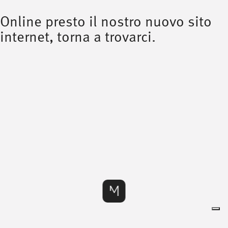
/
scrivici
/
Online presto il nostro nuovo sito
internet, torna a trovarci.
info@mionioutdoor.it