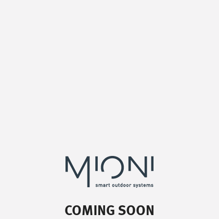
/
chiamaci
/
T. +39 0445 314164
/
incontraci
/
Via Luigi Pettinà, 30
36010 Zanè - VI
COMING SOON