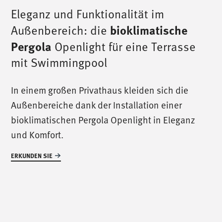
Eleganz und Funktionalität im
Außenbereich: die
bioklimatische
Pergola
Openlight für eine Terrasse
mit Swimmingpool
In einem großen Privathaus kleiden sich die
Außenbereiche dank der Installation einer
/
ruf uns an
/
bioklimatischen Pergola Openlight in Eleganz
und Komfort.
T. +39 0445 314164
ERKUNDEN SIE
/
uns treffen
/
Via Luigi Pettinà, 30
36010 Zanè - VI