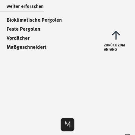
weiter erforschen
/
uns schreiben
/
Bioklimatische Pergolen
Feste Pergolen
info@mionioutdoor.it
Vordächer
ZURÜCK ZUM
Maßgeschneidert
ANFANG