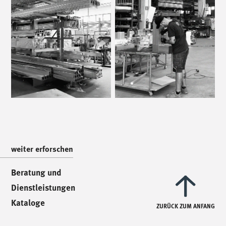
/
ruf uns an
/
T. +39 0445 314164
/
uns treffen
/
Via Luigi Pettinà, 30
36010 Zanè - VI
weiter erforschen
/
uns schreiben
/
Beratung und
info@mionioutdoor.it
Dienstleistungen
Kataloge
ZURÜCK ZUM ANFANG