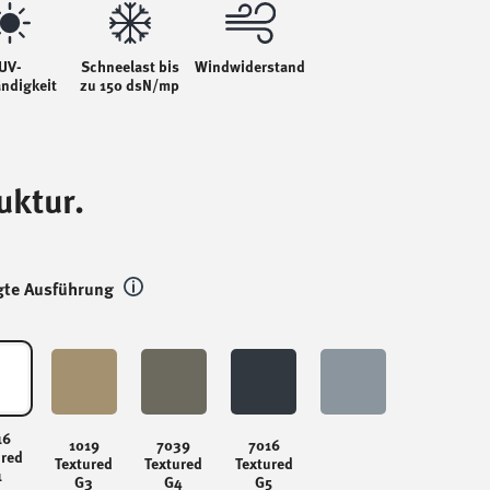
UV-
Schneelast bis
Windwiderstand
ndigkeit
zu 150 dsN/mp
uktur.
gte Ausführung
16
1019
7039
7016
ured
Textured
Textured
Textured
1
G3
G4
G5