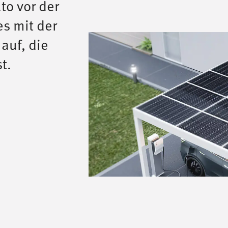
to vor der
es mit der
auf, die
st.