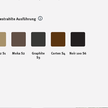
estrahlte Ausführung
z S1
Moka S2
Graphite
Corten S4
Noir 100 S6
S3