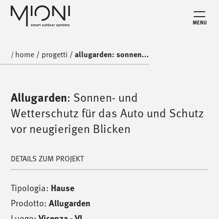
MENU
home
/
progetti
/
allugarden: sonnen...
/
Allugarden
: Sonnen- und
Wetterschutz für das Auto und Schutz
vor neugierigen Blicken
DETAILS ZUM PROJEKT
Tipologia:
Hause
Prodotto:
Allugarden
Luogo:
Vicenza - VI