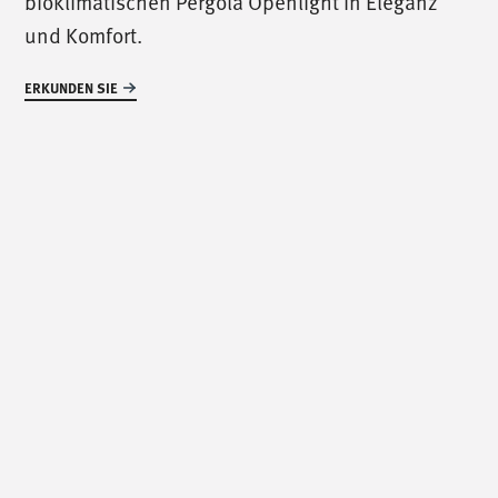
bioklimatischen Pergola Openlight in Eleganz
und Komfort.
/
uns treffen
/
ERKUNDEN SIE
Via Luigi Pettinà, 30
36010 Zanè - VI
/
uns schreiben
/
info@mionioutdoor.it