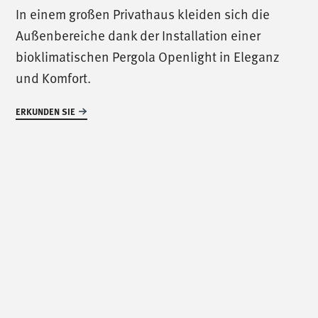
/
ruf uns an
/
In einem großen Privathaus kleiden sich die
Außenbereiche dank der Installation einer
T. +39 0445 314164
bioklimatischen Pergola Openlight in Eleganz
und Komfort.
/
uns treffen
/
ERKUNDEN SIE
Via Luigi Pettinà, 30
36010 Zanè - VI
/
uns schreiben
/
info@mionioutdoor.it