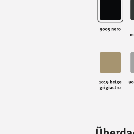
9005 nero
m
1019 beige
90
grigiastro
Überda