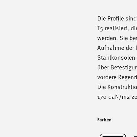
Die Profile si
T5 realisiert, d
werden. Sie be
Aufnahme der P
Stahlkonsolen 
über Befestigu
vordere Regenr
Die Konstrukti
170 daN/m2 zert
Farben