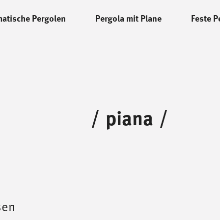
matische Pergolen
Pergola mit Plane
Feste P
/
piana
/
sen