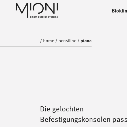
Biokli
home
pensiline
/
home
/
pensiline
/
piana
Die gelochten
Befestigungskonsolen pas