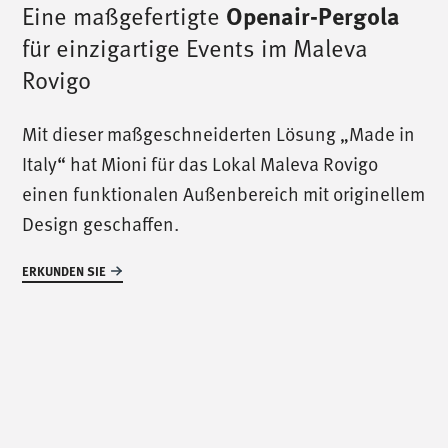
Eine maßgefertigte
Openair-Pergola
für einzigartige Events im Maleva
Rovigo
/
ruf uns an
/
Mit dieser maßgeschneiderten Lösung „Made in
Italy“ hat Mioni für das Lokal Maleva Rovigo
T. +39 0445 314164
einen funktionalen Außenbereich mit originellem
Design geschaffen.
/
uns treffen
/
ERKUNDEN SIE
Via Luigi Pettinà, 30
36010 Zanè - VI
/
uns schreiben
/
info@mionioutdoor.it