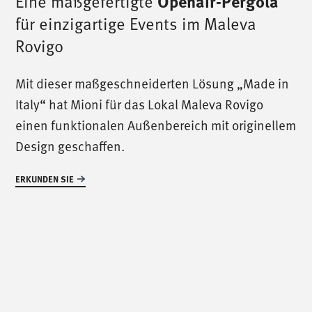
Eine maßgefertigte
Openair-Pergola
für einzigartige Events im Maleva
Rovigo
/
ruf uns an
/
Mit dieser maßgeschneiderten Lösung „Made in
Italy“ hat Mioni für das Lokal Maleva Rovigo
T. +39 0445 314164
einen funktionalen Außenbereich mit originellem
Design geschaffen.
/
uns treffen
/
ERKUNDEN SIE
Via Luigi Pettinà, 30
36010 Zanè - VI
/
uns schreiben
/
info@mionioutdoor.it