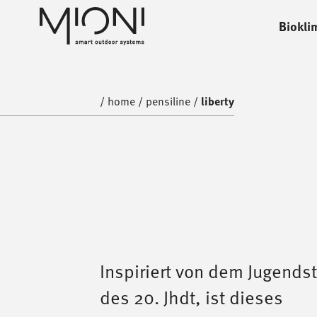
Biokli
home
pensiline
/
home
/
pensiline
/
liberty
Inspiriert von dem Jugendst
des 20. Jhdt, ist dieses