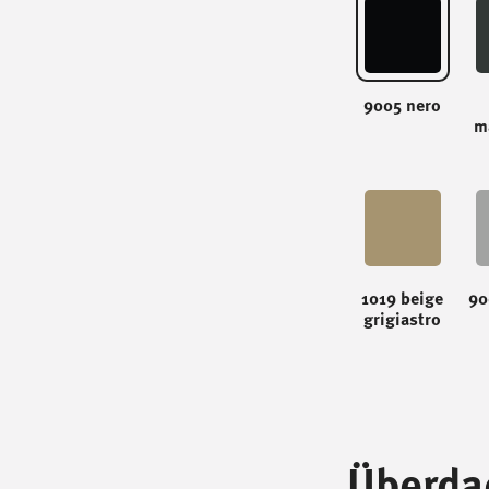
9005 nero
m
1019 beige
90
grigiastro
Überda