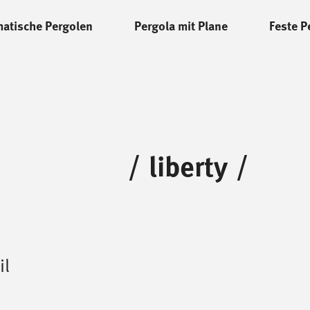
matische Pergolen
Pergola mit Plane
Feste P
/
liberty
/
il