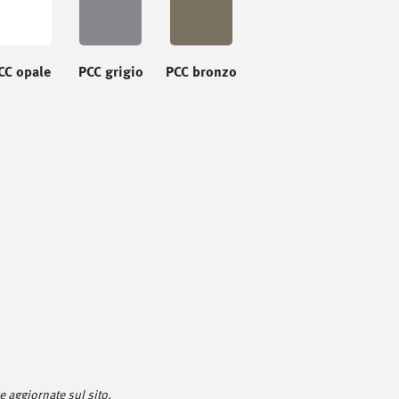
CC opale
PCC grigio
PCC bronzo
 aggiornate sul sito.