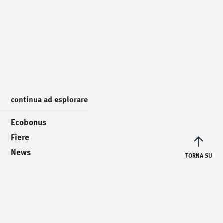
/
incontraci
/
Via Luigi Pettinà, 30
36010 Zanè - VI
continua ad esplorare
/
scrivici
/
Ecobonus
info@mionioutdoor.it
Fiere
News
TORNA SU