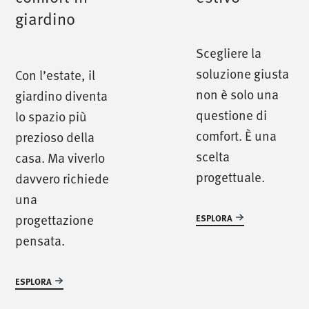
giardino
Scegliere la
soluzione giusta
Con l’estate, il
non è solo una
giardino diventa
questione di
lo spazio più
comfort. È una
prezioso della
scelta
casa. Ma viverlo
progettuale.
davvero richiede
una
progettazione
ESPLORA
pensata.
/
chiamaci
/
ESPLORA
T. +39 0445 314164