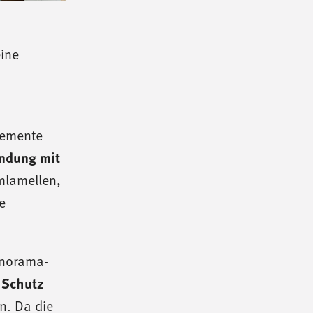
eine
lemente
indung mit
mlamellen,
e
anorama-
 Schutz
n. Da die